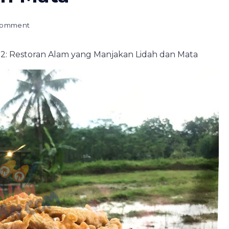
on
 Comment
Waroeng
Tjandi
2: Restoran Alam yang Manjakan Lidah dan Mata
2:
Restoran
Alam
yang
Manjakan
Lidah
dan
Mata