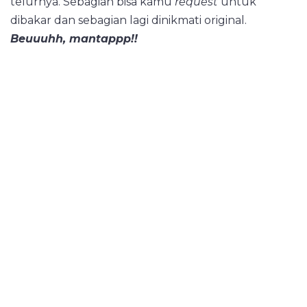
telurnya. Sebagian bisa kamu
request
untuk
dibakar dan sebagian lagi dinikmati original.
Beuuuhh, mantappp!!