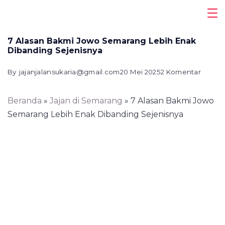
Skip
Magazine
to
content
7 Alasan Bakmi Jowo Semarang Lebih Enak
Dibanding Sejenisnya
pada
By
jajanjalansukaria@gmail.com
20 Mei 2025
2 Komentar
7
Alasan
Beranda
»
Jajan di Semarang
»
7 Alasan Bakmi Jowo
Bakmi
Semarang Lebih Enak Dibanding Sejenisnya
Jowo
Semar
Lebih
Enak
Diband
Sejeni