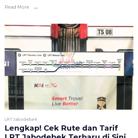
&
Read More
MRT
dari
Bekasi?
Ini
Panduannya!
LRT Jabodebek
Lengkap! Cek Rute dan Tarif
LRT Jabodebek Terbaru di Sini