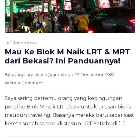
LRT Jabodebek
Mau Ke Blok M Naik LRT & MRT
dari Bekasi? Ini Panduannya!
By
jajanjalansukaria@gmail.com
27 Desember 2025
on
Write a Comment
Mau
Saya sering bertemu orang yang kebingungan
Ke
pergi ke Blok M naik LRT, baik untuk urusan bisnis
Blok
maupun traveling. Biasanya mereka baru sadar saat
M
kereta sudah sampai di stasiun LRT Setiabudi […]
Naik
LRT