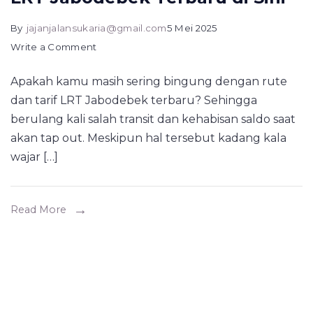
By
jajanjalansukaria@gmail.com
5 Mei 2025
on
Write a Comment
Lengkap!
Apakah kamu masih sering bingung dengan rute
Cek
dan tarif LRT Jabodebek terbaru? Sehingga
Rute
berulang kali salah transit dan kehabisan saldo saat
dan
akan tap out. Meskipun hal tersebut kadang kala
Tarif
wajar […]
LRT
Jabodebek
Terbaru
Read More
di
Sini