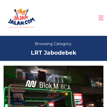
Skip
to
content
Magazine
Browsing Category:
LRT Jabodebek