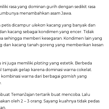
iki rasa yang dominan gurih dengan sedikit rasa
 bumbunya menambahkan asam Jawa.
 petis dicampur
ulekan
kacang yang banyak dan
 dan kacang sebagai kondimen yang encer. Tidak
sehingga memberi kesegaran. Kondimen lain yang
g dan kacang tanah goreng yang memberikan kesan
ini juga memiliki
plating
yang estetik. Berbeda
ual tampak gelap karena dominasi warna cokelat.
a kombinasi warna dari berbagai
garnish
yang
.
mbuat TemanJajan tertarik buat mencoba. Lalu
imakan oleh 2 – 3 orang. Sayang kuahnya tidak pedas
jan.