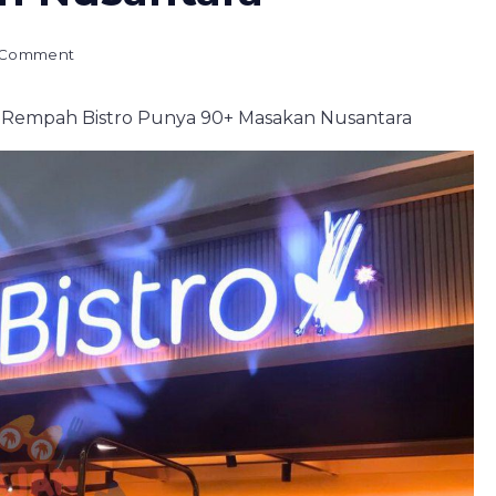
on
a Comment
Miniatur
Indonesia!
a! Rempah Bistro Punya 90+ Masakan Nusantara
Rempah
Bistro
Punya
90+
Masakan
Nusantara