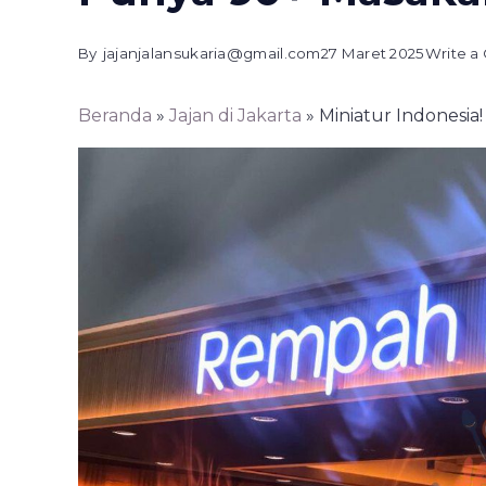
By
jajanjalansukaria@gmail.com
27 Maret 2025
Write 
Beranda
»
Jajan di Jakarta
»
Miniatur Indonesi