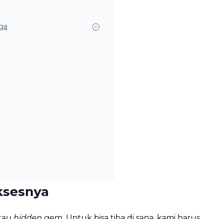
iga
ksesnya
atau
hidden gem
. Untuk bisa tiba di sana, kami harus