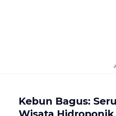
Skip
to
content
J
Kebun Bagus: Seru
Wisata Hidroponik 