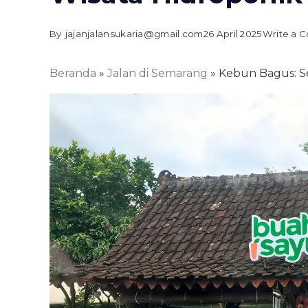
By
jajanjalansukaria@gmail.com
26 April 2025
Write a 
Beranda
»
Jalan di Semarang
»
Kebun Bagus: Se