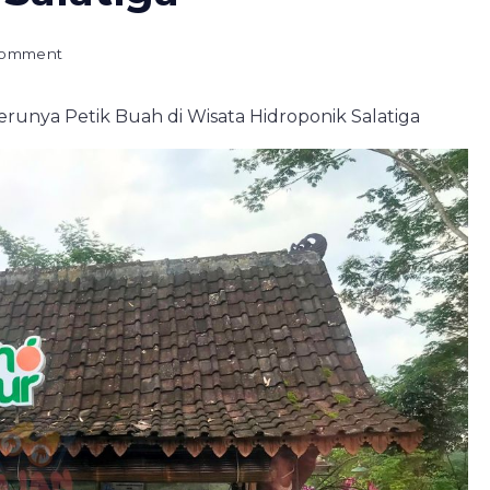
on
Comment
Kebun
Bagus:
runya Petik Buah di Wisata Hidroponik Salatiga
Serunya
Petik
Buah
di
Wisata
Hidroponik
Salatiga