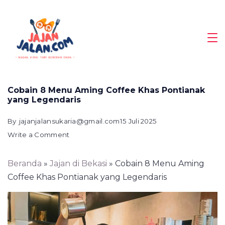
Skip
to
content
Magazine
Cobain 8 Menu Aming Coffee Khas Pontianak
yang Legendaris
By
jajanjalansukaria@gmail.com
15 Juli 2025
on
Write a Comment
Cobain
8
Beranda
»
Jajan di Bekasi
»
Cobain 8 Menu Aming
Menu
Coffee Khas Pontianak yang Legendaris
Aming
Coffee
Khas