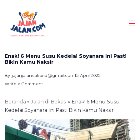
Skip
to
content
Magazine
Enak! 6 Menu Susu Kedelai Soyanara Ini Pasti
Bikin Kamu Naksir
By
jajanjalansukaria@gmail.com
15 April 2025
on
Write a Comment
Enak!
6
Beranda
»
Jajan di Bekasi
»
Enak! 6 Menu Susu
Menu
Kedelai Soyanara Ini Pasti Bikin Kamu Naksir
Susu
Kedelai
Soyanara