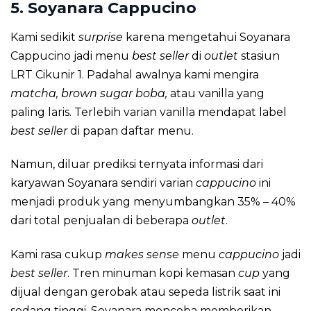
5. Soyanara Cappucino
Kami sedikit
surprise
karena mengetahui Soyanara
Cappucino jadi menu
best seller
di
outlet
stasiun
LRT Cikunir 1. Padahal awalnya kami mengira
matcha, brown sugar boba,
atau vanilla yang
paling laris. Terlebih varian vanilla mendapat label
best seller
di papan daftar menu.
Namun, diluar prediksi ternyata informasi dari
karyawan Soyanara sendiri varian
cappucino
ini
menjadi produk yang menyumbangkan 35% – 40%
dari total penjualan di beberapa
outlet
.
Kami rasa cukup
makes sense
menu
cappucino
jadi
best seller
. Tren minuman kopi kemasan
cup
yang
dijual dengan gerobak atau sepeda listrik
saat ini
sedang tinggi. Soyanara mencoba memberikan