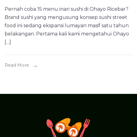
10
Pernah coba 15 menu inari sushi di Ohayo Ricebar?
Rekomendasi
Brand sushi yang mengusung konsep sushi street
Menu
food ini sedang ekspansi lumayan masif satu tahun
Inari
belakangan. Pertama kali kami mengetahui Ohayo
Sushi
[…]
Enak
&
Unik
Read More
di
Ohayo
Ricebar