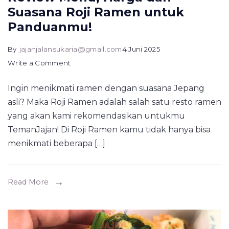
Suasana Roji Ramen untuk
Panduanmu!
By
jajanjalansukaria@gmail.com
4 Juni 2025
on
Write a Comment
Review
Ingin menikmati ramen dengan suasana Jepang
Menu,
asli? Maka Roji Ramen adalah salah satu resto ramen
Harga
yang akan kami rekomendasikan untukmu
dan
TemanJajan! Di Roji Ramen kamu tidak hanya bisa
Suasana
menikmati beberapa […]
Roji
Ramen
untuk
Read More
Panduanmu!